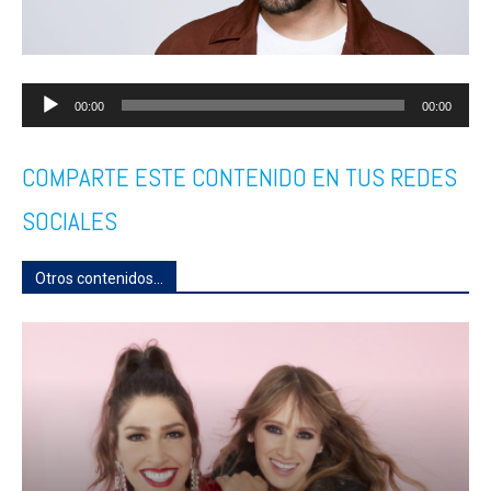
Reproductor
00:00
00:00
de
COMPARTE ESTE CONTENIDO EN TUS REDES
audio
SOCIALES
Otros contenidos...