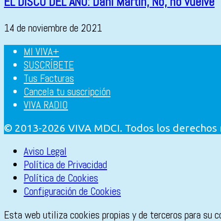
EL DISCO DEL AÑO: Dani Martín, No, no vuelve
14 de noviembre de 2021
MI VIVA+
SUSCRÍBETE
Tus Facturas
Cancela tu suscripción
VIVA RADIO
© 2013-2026 VIVA MDCI. Todos los derechos
Aviso Legal
Política de Privacidad
Política de Cookies
Configuración de Cookies
Esta web utiliza cookies propias y de terceros para su c