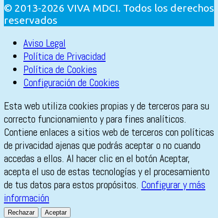
© 2013-2026 VIVA MDCI. Todos los derechos
Conexión Latina 13x26 con Dalia Key
reservados
Conexión Latina 13x25 con Cris Imaz
Aviso Legal
Política de Privacidad
Conexión latina 13x24 con Doya y Por Camela
Política de Cookies
Configuración de Cookies
Conexión Latina 13x23 con D William y Cielo Torres
Esta web utiliza cookies propias y de terceros para su
Conexión latina 13x22 Especial Benidorm Fest 2026
correcto funcionamiento y para fines analíticos.
Contiene enlaces a sitios web de terceros con políticas
Conexión Latina 13x21 con Merche
de privacidad ajenas que podrás aceptar o no cuando
accedas a ellos. Al hacer clic en el botón Aceptar,
Conexión latina 13x20 con Gryto
acepta el uso de estas tecnologías y el procesamiento
Conexión Latina 13x19 con Luar na Lubre
de tus datos para estos propósitos.
Configurar y más
información
Conexión latina 13x18 con Lucía Fernández
Rechazar
Aceptar