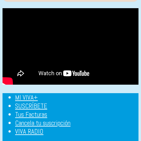
Conexión Latina 13x35 con Paula Arenas
Conexión Latina 13x34 con Sara Sístole
Conexión latina 13x33 con Dollar Selmouni
Conexión latina 13x32 con El Turu
Conexión Latina 13x31 con Clara Olóndriz
Conexión latina 13x30 con kanaku y el tigre y Jose Bonaparte
MI VIVA+
Conexión Latina 13x29 con Marshal Flash
SUSCRÍBETE
Tus Facturas
Conexión latina 13x28 con Los Buenos Valedores
Cancela tu suscripción
VIVA RADIO
Conexión latina 13x27 con Zzoilo