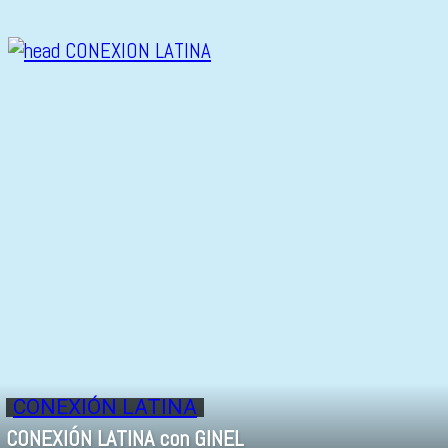
CONEXIÓN LATINA
CONEXIÓN LATINA con GINEL