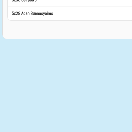
5x29 Adan Buenosyaires
5x28 El ángel y el payador
5x27 El hablador
5x26 Los ojos de Lina
5x25 Simplicio
5x24 En una ciudad llamada San Juan
5x23 El vizconde demediado
5x22 El desertor
5x21 Visión de Carlos XI