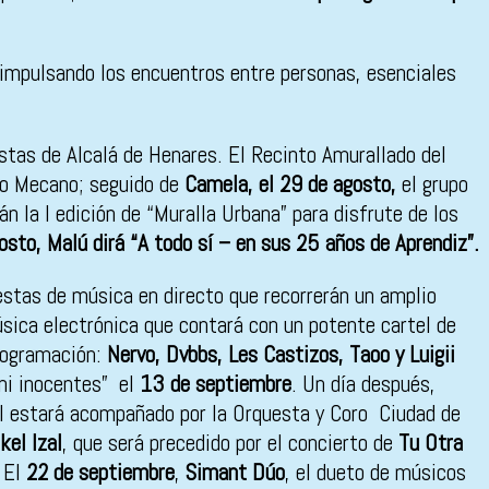
 impulsando los encuentros entre personas, esenciales
estas de Alcalá de Henares. El Recinto Amurallado del
ero Mecano; seguido de
Camela, el 29 de agosto,
el grupo
n la I edición de “Muralla Urbana” para disfrute de los
sto, Malú dirá “A todo sí – en sus 25 años de Aprendiz”.
estas de música en directo que recorrerán un amplio
úsica electrónica que contará con un potente cartel de
rogramación:
Nervo, Dvbbs, Les Castizos, Taoo y Luigii
 ni inocentes” el
13 de septiembre
. Un día después,
l estará acompañado por la Orquesta y Coro Ciudad de
kel Izal
, que será precedido por el concierto de
Tu Otra
 El
22 de septiembre
,
Simant Dúo
, el dueto de músicos