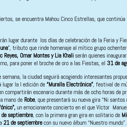
iertos, se encuentra Mahou Cinco Estrellas, que continúa
án lugar durante los días de celebración de la Feria y Fi
luna
”, tributo que rinde homenaje al mítico grupo ochent
c Reyes, Omar Montes y Lia Khali
serán quienes inaugurará
timo, para poner el broche de oro a las Fiestas, el
31 de ago
e semana, la ciudad seguirá acogiendo interesantes propu
 lugar la I edición de
“Muralla Electrónica”
, festival de m
en compartirán escenario durante más de ocho horas de p
 la mano de
Robe
, que presentará su nueva gira “Ni santos
fónico”,
un emocionante concierto en el que Víctor Manue
 de septiembre
, con la primera gran gira en solitario de
Mi
ía
21 de septiembre
con su nuevo álbum “Nuestro mundo”.