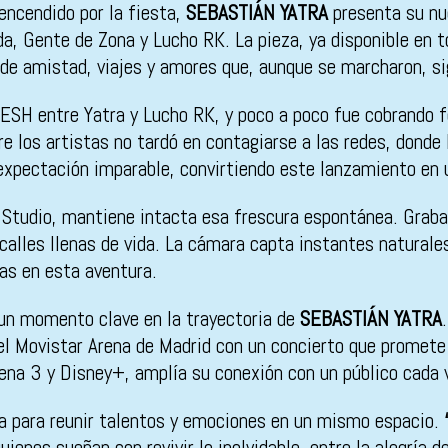
encendido por la fiesta,
SEBASTIÁN YATRA
presenta su nu
nda, Gente de Zona y Lucho RK. La pieza, ya disponible en 
de amistad, viajes y amores que, aunque se marcharon, si
ESH entre Yatra y Lucho RK, y poco a poco fue cobrando f
 los artistas no tardó en contagiarse a las redes, donde 
expectación imparable, convirtiendo este lanzamiento en 
ms Studio, mantiene intacta esa frescura espontánea. Grab
calles llenas de vida. La cámara capta instantes naturale
tas en esta aventura.
un momento clave en la trayectoria de
SEBASTIÁN YATRA
 el Movistar Arena de Madrid con un concierto que promete 
tena 3 y Disney+, amplía su conexión con un público cada 
a para reunir talentos y emociones en un mismo espacio.
ienes sueñan con revivir lo inolvidable, entre la alegría de