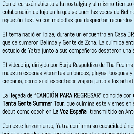
Con el corazón abierto a la nostalgia y al mismo tiempo 
colaboración de lujo en la que se unen las voces de Beli
reguetón festivo con melodías que despiertan recuerdos 
El tema nació en Ibiza, durante un encuentro en Casa BR
que se sumaron Belinda y Gente de Zona. La química entre
estudio de Yatra junto a sus compañeros desataron una 
El videoclip, dirigido por Borja Respaldiza de The Feel
muestra escenas vibrantes en barcos, playas, bosques y 
cercanía, como si el espectador viajara junto a los artis
La llegada de
“CANCIÓN PARA REGRESAR”
coincide con 
Tanta Gente Summer Tour
, que culmina este viernes en
debut como coach en
La Voz España
, transmitido en An
Con este lanzamiento, Yatra confirma su capacidad únic
bailar y recordar, sino también un puente que conecta a qu