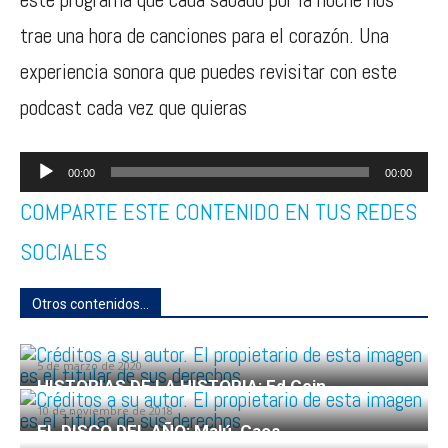
trae una hora de canciones para el corazón. Una
experiencia sonora que puedes revisitar con este
podcast cada vez que quieras
Reproductor
00:00
00:00
de
COMPARTE ESTE CONTENIDO EN TUS REDES
audio
SOCIALES
Otros contenidos...
EL GARAJE 1×27 con COBARDES
5 de marzo de 2020
HISTORIAS DE LA HISTORIA: Ed Gein
10 de noviembre de 2018
EL DISCO DEL AÑO: Malú, Caos