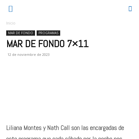
Inicio
MAR DE FONDO
PROGRAMAS
MAR DE FONDO 7×11
12 de noviembre de 2023
Liliana Montes y Nath Call son las encargadas de
este programa que cada sábado por la noche nos