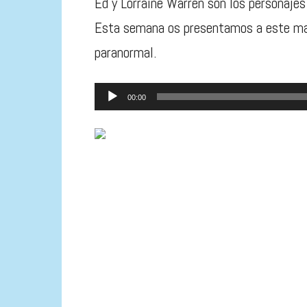
Ed y Lorraine Warren son los personajes 
Esta semana os presentamos a este mat
paranormal.
Reproductor
00:00
de
audio