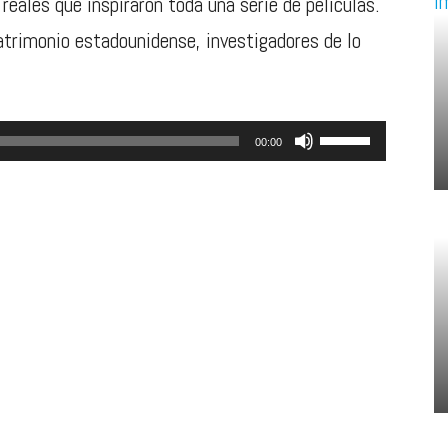
reales que inspiraron toda una serie de películas.
rimonio estadounidense, investigadores de lo
Utiliza
00:00
las
teclas
de
flecha
arriba/abajo
para
aumentar
o