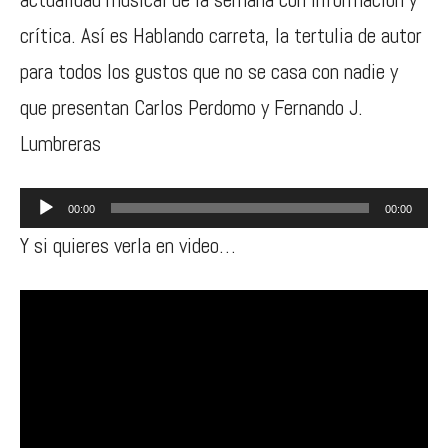
crítica. Así es Hablando carreta, la tertulia de autor
para todos los gustos que no se casa con nadie y
que presentan Carlos Perdomo y Fernando J.
Lumbreras
Reproductor
00:00
00:00
de
Y si quieres verla en video…
audio