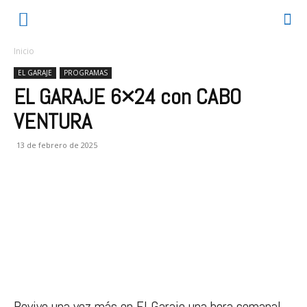
Inicio
EL GARAJE
PROGRAMAS
EL GARAJE 6×24 con CABO
VENTURA
13 de febrero de 2025
Revive una vez más en El Garaje una hora semanal