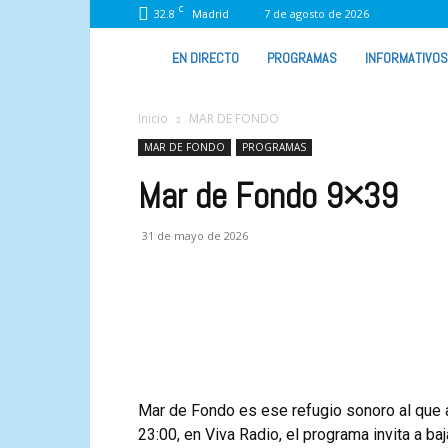
C
32.8
7 de agosto de 2026
Madrid
VIVA
EN DIRECTO
PROGRAMAS
INFORMATIVOS
RADIO
Inicio
MAR DE FONDO
MAR DE FONDO
PROGRAMAS
Mar de Fondo 9×39
31 de mayo de 2026
Mar de Fondo es ese refugio sonoro al que 
23:00, en Viva Radio, el programa invita a ba