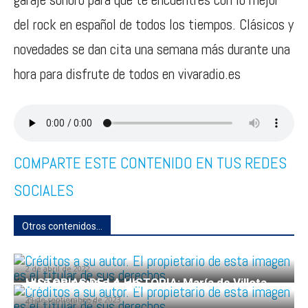
del rock en español de todos los tiempos. Clásicos y
novedades se dan cita una semana más durante una
hora para disfrute de todos en vivaradio.es
COMPARTE ESTE CONTENIDO EN TUS REDES
SOCIALES
Otros contenidos...
HABLANDO CARRETA 2×29
2 de abril de 2022
HISTORIAS DE LA HISTORIA: María de Villota
MAR DE FONDO 9×18
29 de septiembre de 2023
4 de enero de 2026