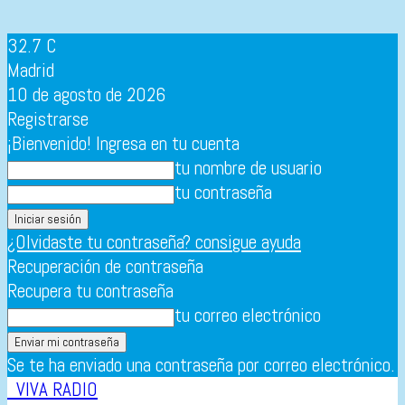
32.7
C
Madrid
10 de agosto de 2026
Registrarse
¡Bienvenido! Ingresa en tu cuenta
tu nombre de usuario
tu contraseña
¿Olvidaste tu contraseña? consigue ayuda
Recuperación de contraseña
Recupera tu contraseña
tu correo electrónico
Se te ha enviado una contraseña por correo electrónico.
VIVA RADIO