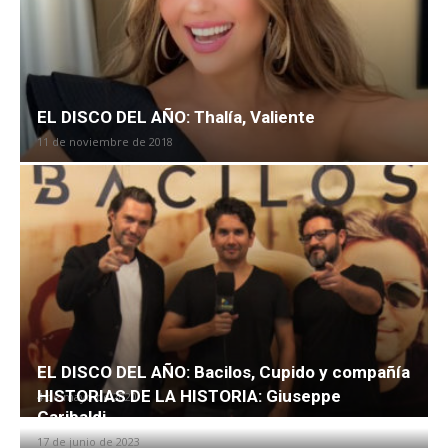
EL DISCO DEL AÑO: Thalía, Valiente
11 de noviembre de 2018
EL DISCO DEL AÑO: Bacilos, Cupido y compañía
HISTORIAS DE LA HISTORIA: Giuseppe
4 de mayo de 2020
Garibaldi
17 de junio de 2023