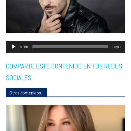
Reproductor
00:00
00:00
de
COMPARTE ESTE CONTENIDO EN TUS REDES
audio
SOCIALES
Otros contenidos...