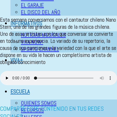
EL GARAJE
EL DISCO DEL AÑO
Esta semana conversamos con el cantautor chileno Nano
INFORMATIVOS
Stern, una de las grandes figuras de la música chilena.
Uno de esos artistas con los que conversar se convierte
NOTICIAS MUSICALES
en toda una experiencia. Lo variado de su repertorio, la
VIVA NOW!
causa de sus canciones y la variedad con la que el arte se
SPORTS CHANNEL
dispone en su vida le hacen un completísimo artista de
VIVA+
obligado conocimiento
MULTIMEDIA
ESCUELA
QUIENES SOMOS
COMPARTE ESTE CONTENIDO EN TUS REDES
RECURSOS
SOCIALES