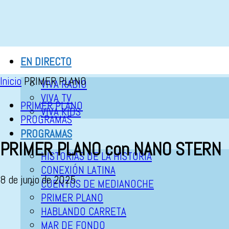
EN DIRECTO
Inicio
PRIMER PLANO
VIVA RADIO
VIVA TV
PRIMER PLANO
VIVA KIDS
PROGRAMAS
PROGRAMAS
PRIMER PLANO con NANO STERN
HISTORIAS DE LA HISTORIA
CONEXIÓN LATINA
8 de junio de 2025
CUENTOS DE MEDIANOCHE
PRIMER PLANO
HABLANDO CARRETA
MAR DE FONDO