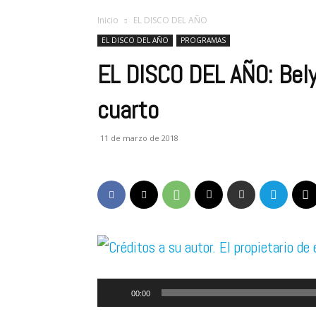
RADIO
Inicio
EL DISCO DEL AÑO
EL DISCO DEL AÑO
PROGRAMAS
EL DISCO DEL AÑO: Bely
cuarto
11 de marzo de 2018
Reproductor
00:00
de