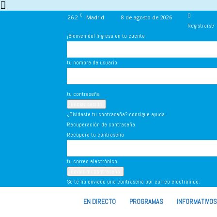
C
26.2
8 de agosto de 2026
Madrid
Registrarse
¡Bienvenido! Ingresa en tu cuenta
tu nombre de usuario
tu contraseña
¿Olvidaste tu contraseña? consigue ayuda
Recuperación de contraseña
Recupera tu contraseña
tu correo electrónico
Se te ha enviado una contraseña por correo electrónico.
VIVA
EN DIRECTO
PROGRAMAS
INFORMATIVOS