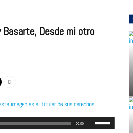
 Basarte, Desde mi otro
Utiliza
00:00
las