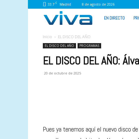
C
33.7
8 de agosto de 2026
Madrid
VIVA
EN DIRECTO
PR
RADIO
Inicio
EL DISCO DEL AÑO
EL DISCO DEL AÑO
PROGRAMAS
EL DISCO DEL AÑO: Álva
20 de octubre de 2025
Pues ya tenemos aquí el nuevo disco de 