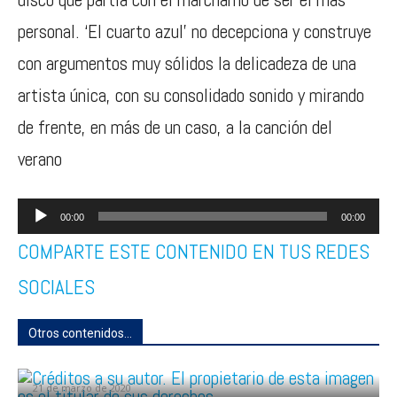
personal. ‘El cuarto azul’ no decepciona y construye
con argumentos muy sólidos la delicadeza de una
artista única, con su consolidado sonido y mirando
de frente, en más de un caso, a la canción del
verano
Reproductor
00:00
00:00
de
COMPARTE ESTE CONTENIDO EN TUS REDES
audio
SOCIALES
Otros contenidos...
PRIMER PLANO: Henry Méndez y El Nachy
21 de marzo de 2020