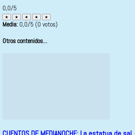
0,0/5
★
★
★
★
★
Media:
0,0
/5
(0 votos)
Otros contenidos...
CUENTOS DE MEDIANOCHE: La estatua de sal