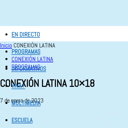
EN DIRECTO
Inicio
CONEXIÓN LATINA
PROGRAMAS
CONEXIÓN LATINA
PROGRAMAS
INFORMATIVOS
CONEXIÓN LATINA 10×18
VIVA+
7 de enero de 2023
MULTIMEDIA
ESCUELA