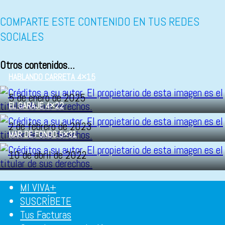
COMPARTE ESTE CONTENIDO EN TUS REDES
SOCIALES
Otros contenidos...
HABLANDO CARRETA 4×15
5 de enero de 2025
EL GARAJE 4×22
2 de febrero de 2023
MAR DE FONDO 5×31
10 de abril de 2022
MI VIVA+
SUSCRÍBETE
Tus Facturas