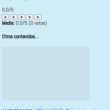
0,0/5
★
★
★
★
★
Media:
0,0
/5
(0 votos)
Otros contenidos...