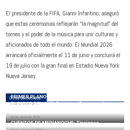
El presidente de la FIFA,
Gianni Infantino
, aseguró
que estas ceremonias reflejarán “la magnitud” del
torneo y el poder de la música para unir culturas y
aficionados de todo el mundo. El Mundial 2026
arrancará oficialmente el 11 de junio y concluirá el
19 de julio con la gran final en
Estadio Nueva York
Nueva Jersey
.
PRIMER PLANO con NANO STERN
Otros contenidos...
EL DISCO DEL AÑO: Demarco flamenco, Le
8 de junio de 2025
sonrío al agua
21 de abril de 2019
CUENTOS DE MEDIANOCHE: Tinajones
26 de enero de 2025