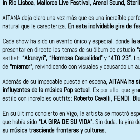
in Rio Lisboa, Mallorca Live Festival, Arenal Sound, Sta
AITANA deja claro una vez más que es una increíble perf
natural que le caracteriza.
En esta inolvidable gira de f
Cada show ha sido un evento único y especial, donde
la 
presentar en directo los temas de su álbum de estudio
“
setlist:
“Akureyri”, “Hermosa Casualidad”
y
“4TO 23”.
Lo
de
“miamor”,
reivindicando con visuales y causando un au
Además de su impecable puesta en escena,
AITANA ha si
influyentes de la música Pop actual
. Es por ello, que g
estilo con increíbles outfits:
Roberto Cavalli, FENDI, Bl
En su último concierto en Vigo, la artista se mostró es
que había sido
“
LA GIRA DE SU VIDA”.
Sin duda, la gira 
su música trasciende fronteras y culturas.