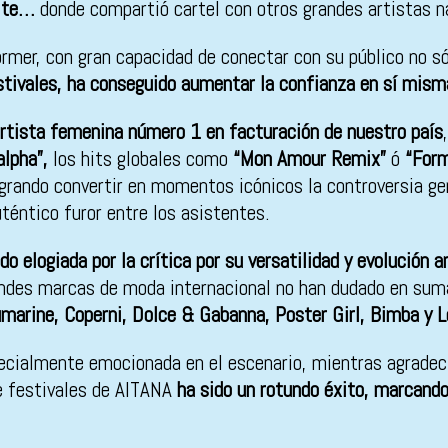
rlite…
donde compartió cartel con otros grandes artistas na
ormer, con gran capacidad de conectar con su público no s
estivales, ha conseguido aumentar la confianza en sí misma
artista femenina número 1
en facturación de nuestro país
alpha”,
los
hits globales como
“Mon Amour Remix”
ó
“Form
grando
convertir en momentos icónicos la controversia ge
téntico furor entre los asistentes.
do elogiada por la crítica por su versatilidad y evolución
randes marcas de moda internacional no han dudado en suma
umarine, Coperni, Dolce & Gabanna, Poster
Girl, Bimba y 
pecialmente emocionada en el escenario, mientras agradecí
de festivales de AITANA
ha sido un rotundo éxito, marcando