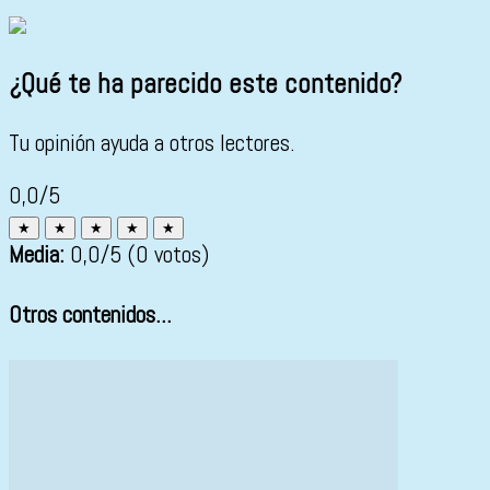
¿Qué te ha parecido este contenido?
Tu opinión ayuda a otros lectores.
0,0/5
★
★
★
★
★
Media:
0,0
/5
(0 votos)
Otros contenidos...