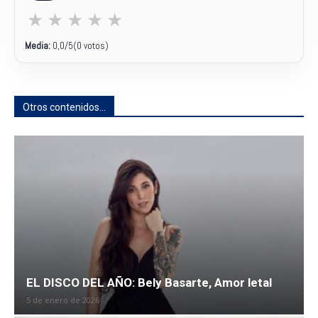
★
★
★
★
★
Media:
0,0
/5
(0 votos)
Otros contenidos...
EL DISCO DEL AÑO: Bely Basarte, Amor letal
5 de enero de 2026