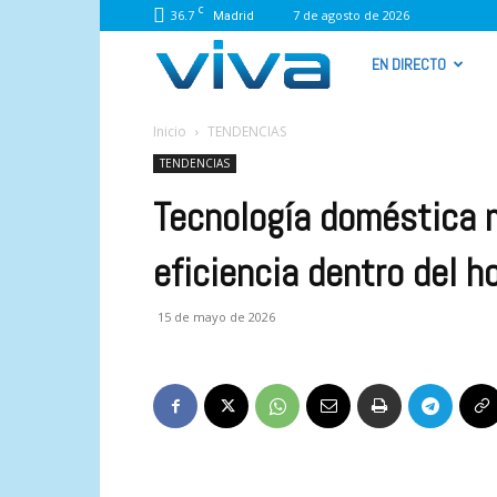
C
36.7
7 de agosto de 2026
Madrid
VIVA
EN DIRECTO
RADIO
Inicio
TENDENCIAS
TENDENCIAS
Tecnología doméstica m
eficiencia dentro del h
15 de mayo de 2026