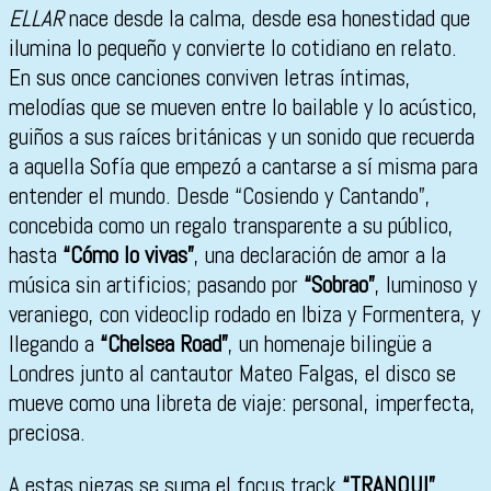
ELLAR
nace desde la calma, desde esa honestidad que
ilumina lo pequeño y convierte lo cotidiano en relato.
En sus once canciones conviven letras íntimas,
melodías que se mueven entre lo bailable y lo acústico,
guiños a sus raíces británicas y un sonido que recuerda
a aquella Sofía que empezó a cantarse a sí misma para
entender el mundo. Desde “Cosiendo y Cantando”,
concebida como un regalo transparente a su público,
hasta
“Cómo lo vivas”
, una declaración de amor a la
música sin artificios; pasando por
“Sobrao”
, luminoso y
veraniego, con videoclip rodado en Ibiza y Formentera, y
llegando a
“Chelsea Road”
, un homenaje bilingüe a
Londres junto al cantautor Mateo Falgas, el disco se
mueve como una libreta de viaje: personal, imperfecta,
preciosa.
A estas piezas se suma el focus track
“TRANQUI”
,