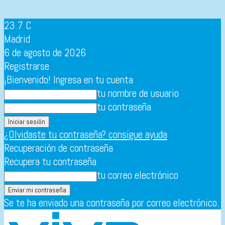
23.7
C
Madrid
6 de agosto de 2026
Registrarse
¡Bienvenido! Ingresa en tu cuenta
tu nombre de usuario
tu contraseña
¿Olvidaste tu contraseña? consigue ayuda
Recuperación de contraseña
Recupera tu contraseña
tu correo electrónico
Se te ha enviado una contraseña por correo electrónico.