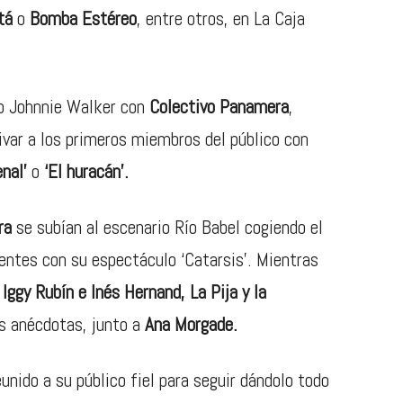
otá
o
Bomba Estéreo
, entre otros,
en La Caja
io Johnnie Walker con
Colectivo Panamera
,
ivar a los primeros miembros del público con
enal’
o
‘El huracán’.
ra
se subían al escenario Río Babel cogiendo el
sentes con su espectáculo ‘Catarsis’. Mientras
r
Iggy Rubín e Inés Hernand, La Pija y la
as anécdotas, junto a
Ana Morgade.
unido a su público fiel para seguir dándolo todo