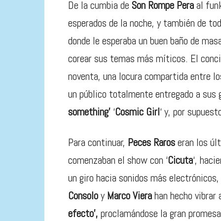
De la cumbia de
Son Rompe Pera
al fun
esperados de la noche, y también de todo
donde le esperaba un buen baño de masa
corear sus temas más míticos. El concie
noventa, una locura compartida entre l
un público totalmente entregado a sus
something’
‘
Cosmic Girl
‘ y, por supuesto
Para continuar,
Peces Raros
eran los úl
comenzaban el show con ‘
Cicuta
‘, haci
un giro hacia sonidos más electrónicos,
Consolo
y
Marco Viera
han hecho vibrar
efecto’,
proclamándose la gran promesa 