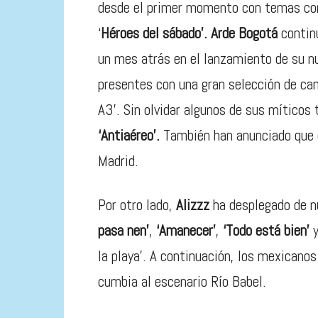
desde el primer momento con temas 
‘
Héroes del sábado’. Arde Bogotá
contin
un mes atrás en el lanzamiento de su n
presentes con una gran selección de ca
A3’. Sin olvidar algunos de sus mítico
‘Antiaéreo’.
También han anunciado que e
Madrid.
Por otro lado,
Alizzz
ha desplegado de n
pasa nen’
,
‘Amanecer’
,
‘Todo está bien’
y
la playa’. A continuación, los mexicano
cumbia al escenario Río Babel.