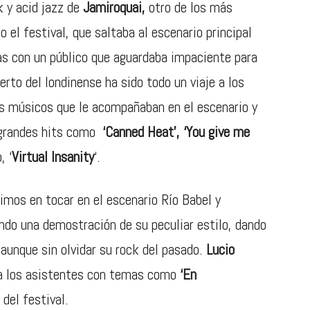
k y acid jazz de
Jamiroquai,
otro de los más
 el festival, que saltaba al escenario principal
s con un público que aguardaba impaciente para
rto del londinense ha sido todo un viaje a los
os músicos que le acompañaban en el escenario y
 grandes hits como
‘Canned Heat’,
‘You give me
, ‘
Virtual Insanity
‘.
timos en tocar en el escenario Río Babel y
endo una demostración de su peculiar estilo, dando
 aunque sin olvidar su rock del pasado.
Lucio
 a los asistentes con temas como
‘En
del festival.