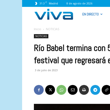
C
31.3
8 de agosto de 2026
Madrid
VIVA
EN DIRECTO
RADIO
Inicio
NOTICIAS
NOTICIAS
Río Babel termina con 
festival que regresará
3 de julio de 2023