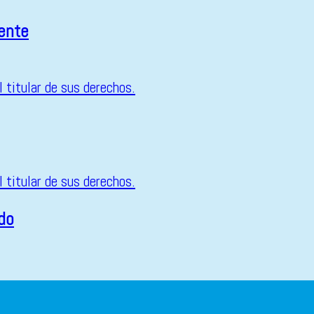
iente
do