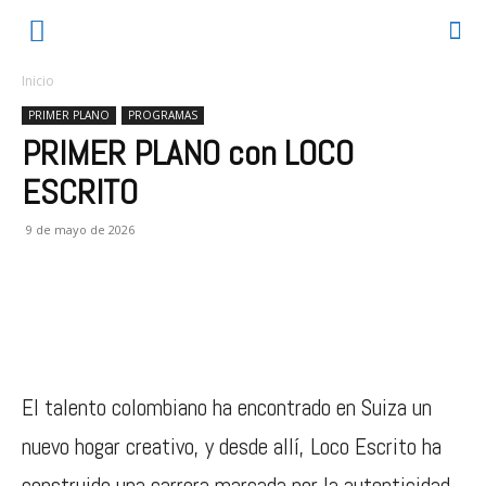
Inicio
PRIMER PLANO
PROGRAMAS
PRIMER PLANO con LOCO
ESCRITO
9 de mayo de 2026
El talento colombiano ha encontrado en Suiza un
nuevo hogar creativo, y desde allí, Loco Escrito ha
construido una carrera marcada por la autenticidad,