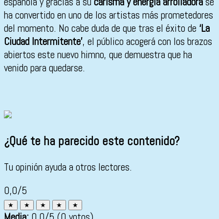
española y gracias a su
carisma y energía arrolladora
se
ha convertido en uno de los artistas más prometedores
del momento. No cabe duda de que tras el éxito de
‘La
Ciudad Intermitente’
, el público acogerá con los brazos
abiertos este nuevo himno, que demuestra que ha
venido para quedarse.
¿Qué te ha parecido este contenido?
Tu opinión ayuda a otros lectores.
0,0/5
★
★
★
★
★
Media:
0,0
/5
(0 votos)