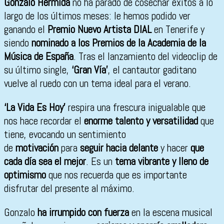
Gonzalo Hermida
no ha parado de cosechar éxitos a lo
largo de los últimos meses: le hemos podido ver
ganando el
Premio Nuevo Artista DIAL
en Tenerife y
siendo
nominado a los Premios de la Academia de la
Música de España
. Tras el lanzamiento del videoclip de
su último single,
‘Gran Vía’
, el cantautor gaditano
vuelve al ruedo con un tema ideal para el verano.
‘La Vida Es Hoy’
respira una frescura inigualable que
nos hace recordar el
enorme talento y versatilidad
que
tiene, evocando un sentimiento
de
motivación
para
seguir hacia delante
y hacer
que
cada día sea el mejor
. Es un
tema vibrante y lleno de
optimismo
que nos recuerda que es importante
disfrutar del presente al máximo.
Gonzalo
ha irrumpido con fuerza
en la escena musical