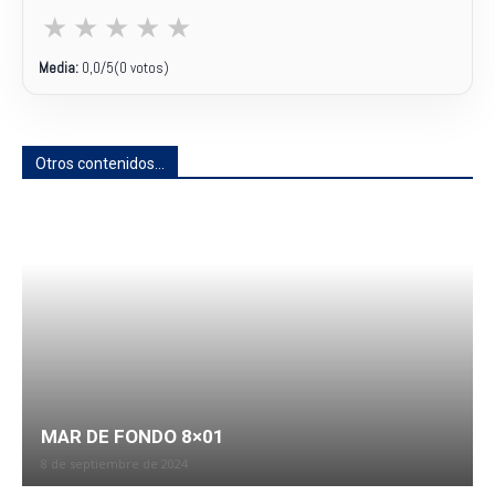
★
★
★
★
★
Media:
0,0
/5
(0 votos)
Otros contenidos...
MAR DE FONDO 8×01
8 de septiembre de 2024