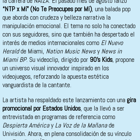
la carrera de NAÍZA. El pasado mes de agosto lanzó
“NTP x Mí” (No Te Preocupes por Mí)
, una balada pop
que aborda con crudeza y belleza narrativa la
manipulación emocional. El tema no solo ha conectado
con sus seguidores, sino que también ha despertado el
interés de medios internacionales como
El Nuevo
Herald
de Miami,
Nation Music News
y
News in
Miami BP
. Su videoclip, dirigido por
90’s Kids
, propone
un universo visual innovador inspirado en los
videojuegos, reforzando la apuesta estética
vanguardista de la cantante.
La artista ha respaldado este lanzamiento con una
gira
promocional por Estados Unidos
, que la llevó a ser
entrevistada en programas de referencia como
Despierta América
y
La Voz de la Mañana
de
Univisión. Ahora, en plena consolidación de su vínculo