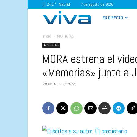
C
24.2
7 de agosto de 2026
Madrid
VIVA
EN DIRECTO
RADIO
Inicio
NOTICIAS
NOTICIAS
MORA estrena el video
«Memorias» junto a J
20 de junio de 2022