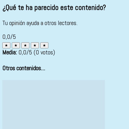
¿Qué te ha parecido este contenido?
Tu opinión ayuda a otros lectores.
0,0/5
★
★
★
★
★
Media:
0,0
/5
(0 votos)
Otros contenidos...