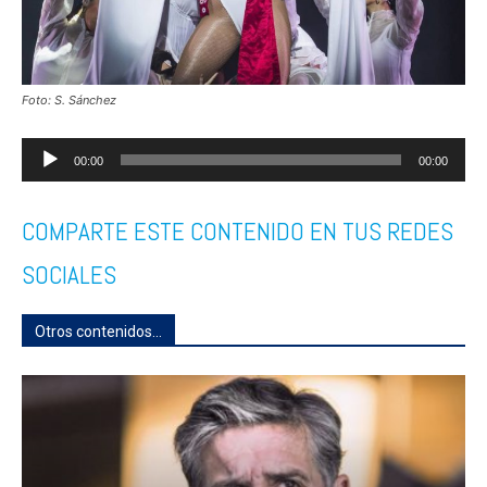
Foto: S. Sánchez
Reproductor
00:00
00:00
de
COMPARTE ESTE CONTENIDO EN TUS REDES
audio
SOCIALES
Otros contenidos...