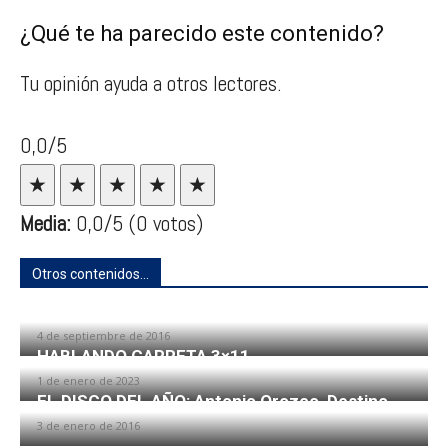
¿Qué te ha parecido este contenido?
Tu opinión ayuda a otros lectores.
0,0/5
★
★
★
★
★
Media:
0,0
/5
(0 votos)
Otros contenidos...
EL DISCO DEL AÑO: Sharlene
4 de septiembre de 2016
HABLANDO CARRETA 3×11
1 de enero de 2023
EL DISCO DEL AÑO: Antonio Orozco, Destino
3 de enero de 2016