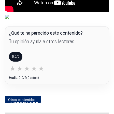
¿Qué te ha parecido este contenido?
Tu opinión ayuda a otros lectores.
0,0/5
★
★
★
★
★
Media:
0,0
/5
(0 votos)
Otros contenidos...
HISTORIAS DE LA HISTORIA: Las legiones
romanas