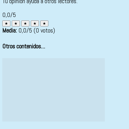
Tu opinión ayuda a otros lectores.
0,0/5
★
★
★
★
★
Media:
0,0
/5
(0 votos)
Otros contenidos...