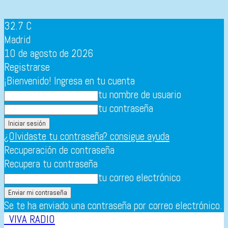
32.7
C
Madrid
10 de agosto de 2026
Registrarse
¡Bienvenido! Ingresa en tu cuenta
tu nombre de usuario
tu contraseña
¿Olvidaste tu contraseña? consigue ayuda
Recuperación de contraseña
Recupera tu contraseña
tu correo electrónico
Se te ha enviado una contraseña por correo electrónico.
VIVA RADIO