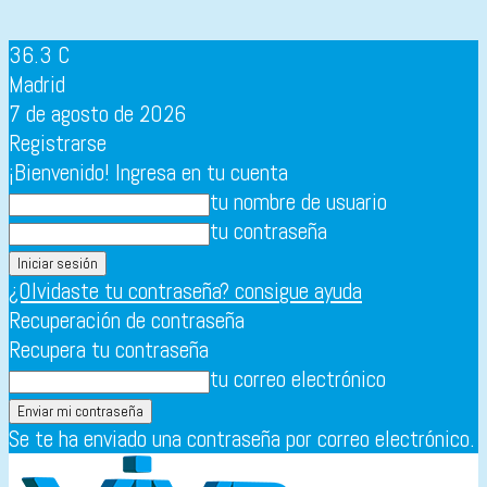
36.3
C
Madrid
7 de agosto de 2026
Registrarse
¡Bienvenido! Ingresa en tu cuenta
tu nombre de usuario
tu contraseña
¿Olvidaste tu contraseña? consigue ayuda
Recuperación de contraseña
Recupera tu contraseña
tu correo electrónico
Se te ha enviado una contraseña por correo electrónico.