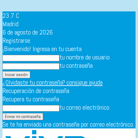
23.7
C
Madrid
6 de agosto de 2026
Registrarse
¡Bienvenido! Ingresa en tu cuenta
tu nombre de usuario
tu contraseña
¿Olvidaste tu contraseña? consigue ayuda
Recuperación de contraseña
Recupera tu contraseña
tu correo electrónico
Se te ha enviado una contraseña por correo electrónico.