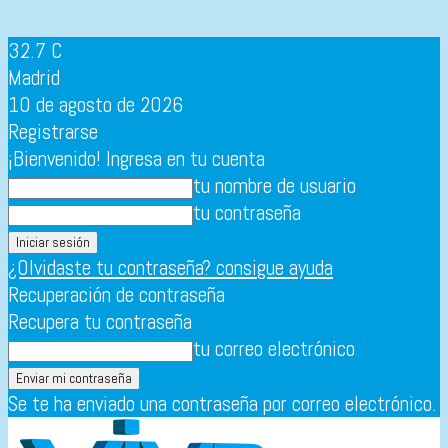
32.7
C
Madrid
10 de agosto de 2026
Registrarse
¡Bienvenido! Ingresa en tu cuenta
tu nombre de usuario
tu contraseña
¿Olvidaste tu contraseña? consigue ayuda
Recuperación de contraseña
Recupera tu contraseña
tu correo electrónico
Se te ha enviado una contraseña por correo electrónico.