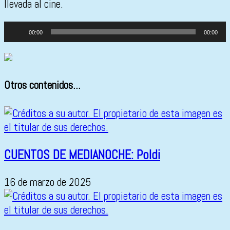
llevada al cine.
Reproductor
00:00
00:00
de
audio
Otros contenidos...
CUENTOS DE MEDIANOCHE: Poldi
16 de marzo de 2025