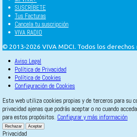
SUSCRÍBETE
Tus Facturas
Cancela tu suscripción
VIVA RADIO
© 2013-2026 VIVA MDCI. Todos los derechos
Aviso Legal
Política de Privacidad
Política de Cookies
Configuración de Cookies
Esta web utiliza cookies propias y de terceros para su c
privacidad ajenas que podrás aceptar o no cuando accedas
para estos propósitos.
Configurar y más información
Rechazar
Aceptar
Privacidad