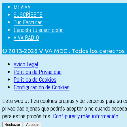
MI VIVA+
SUSCRÍBETE
Tus Facturas
Cancela tu suscripción
VIVA RADIO
© 2013-2026 VIVA MDCI. Todos los derechos
Aviso Legal
Política de Privacidad
Política de Cookies
Configuración de Cookies
Esta web utiliza cookies propias y de terceros para su c
privacidad ajenas que podrás aceptar o no cuando accedas
para estos propósitos.
Configurar y más información
Rechazar
Aceptar