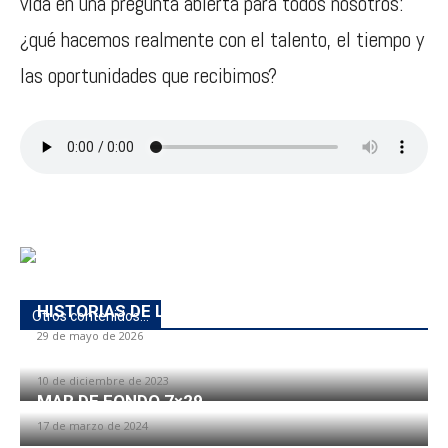
vida en una pregunta abierta para todos nosotros:
¿qué hacemos realmente con el talento, el tiempo y
las oportunidades que recibimos?
HISTORIAS DE LA HISTORIA: María Antonieta
Otros contenidos...
29 de mayo de 2026
HABLANDO CARRETA 4×12
10 de diciembre de 2023
MAR DE FONDO 7×29
17 de marzo de 2024