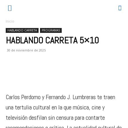
Inicio
HABLANDO CARRETA
PROGRAMAS
HABLANDO CARRETA 5×10
30 de noviembre de 2025
Carlos Perdomo y Fernando J. Lumbreras te traen
una tertulia cultural en la que música, cine y
televisión desfilan sin censura para contarte
recomendaciones o crítica. La actualidad cultural de